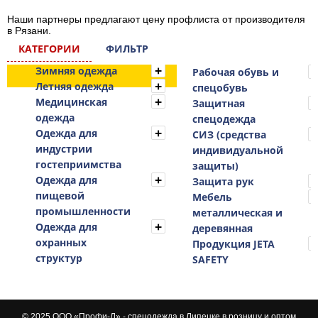
Наши партнеры предлагают цену
профлиста от производителя
в Рязани
.
КАТЕГОРИИ
ФИЛЬТР
Зимняя одежда
Рабочая обувь и
Летняя одежда
спецобувь
Медицинская
Защитная
одежда
спецодежда
Одежда для
СИЗ (средства
индустрии
индивидуальной
гостеприимства
защиты)
Одежда для
Защита рук
пищевой
Мебель
промышленности
металлическая и
Одежда для
деревянная
охранных
Продукция JETA
структур
SAFETY
От:
© 2025 ООО «Профи-Л» - спецодежда в Липецке в розницу и оптом